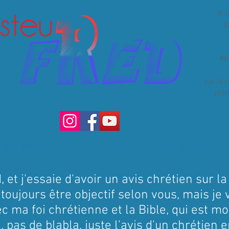
Je 
Je
Ap
j'ai la
l'AP
idéo d'études
Podcast
Blog de conseils
, et j'essaie d'avoir un avis chrétien sur l
oujours être objectif selon vous, mais je 
c ma foi chrétienne et la Bible, qui est m
n, pas de blabla, juste l'avis d'un chrétien 