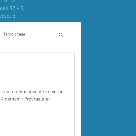
mes 37 v 5,
erset 5.
Témoignage
 et on a même inventé un verbe
 à demain : Procrastiner.