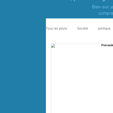
Bien-sur, j
compren
Tous les posts
Société
politique
bien être